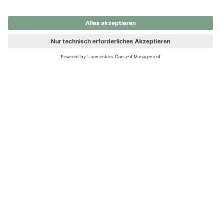
nochmals versuchen.
Ups! Da ist etwas schiefgelaufen. Bitte die Seite neu laden oder
nochmals versuchen.