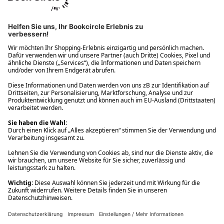
Ups! Da ist etwas schiefgelaufen. Bitte die Seite neu laden oder
nochmals versuchen.
Ups! Da ist etwas schiefgelaufen. Bitte die Seite neu laden oder