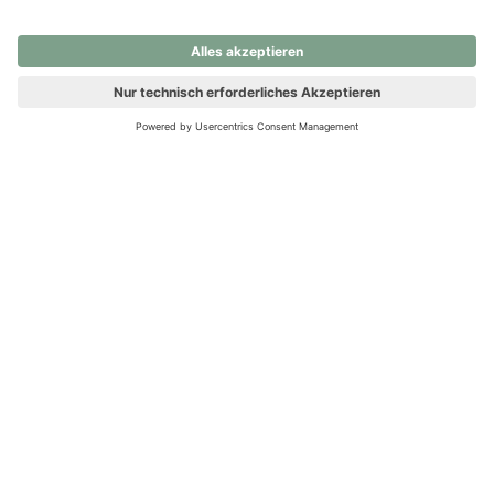
nochmals versuchen.
Ups! Da ist etwas schiefgelaufen. Bitte die Seite neu laden oder
nochmals versuchen.