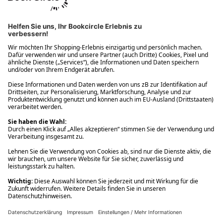
Ups! Da ist etwas schiefgelaufen. Bitte die Seite neu laden oder
nochmals versuchen.
Ups! Da ist etwas schiefgelaufen. Bitte die Seite neu laden oder