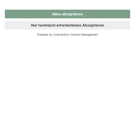
nochmals versuchen.
Ups! Da ist etwas schiefgelaufen. Bitte die Seite neu laden oder
nochmals versuchen.