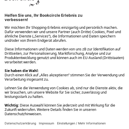
Ups! Da ist etwas schiefgelaufen. Bitte die Seite neu laden oder
nochmals versuchen.
Ups! Da ist etwas schiefgelaufen. Bitte die Seite neu laden oder