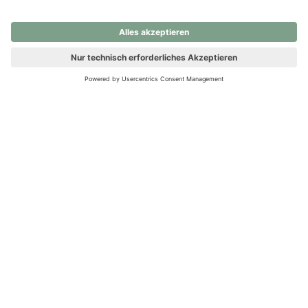
nochmals versuchen.
Ups! Da ist etwas schiefgelaufen. Bitte die Seite neu laden oder
nochmals versuchen.