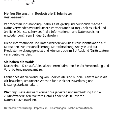
Ups! Da ist etwas schiefgelaufen. Bitte die Seite neu laden oder
nochmals versuchen.
Ups! Da ist etwas schiefgelaufen. Bitte die Seite neu laden oder