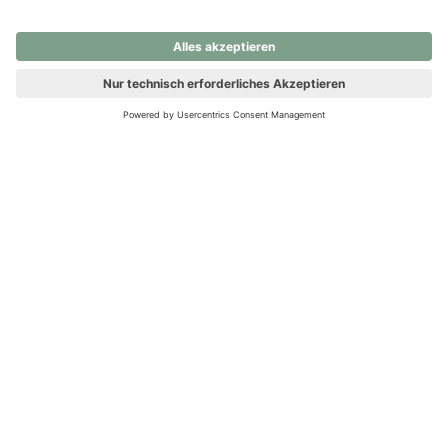
nochmals versuchen.
Ups! Da ist etwas schiefgelaufen. Bitte die Seite neu laden oder
nochmals versuchen.