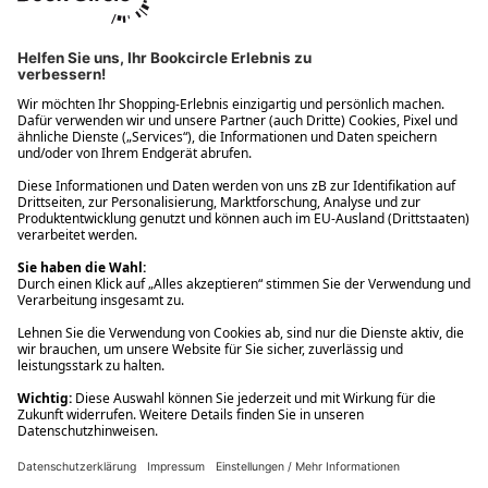
Ups! Da ist etwas schiefgelaufen. Bitte die Seite neu laden oder
nochmals versuchen.
Ups! Da ist etwas schiefgelaufen. Bitte die Seite neu laden oder