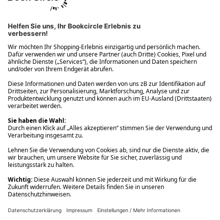
Ups! Da ist etwas schiefgelaufen. Bitte die Seite neu laden oder
nochmals versuchen.
Ups! Da ist etwas schiefgelaufen. Bitte die Seite neu laden oder