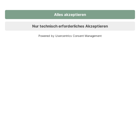
nochmals versuchen.
Ups! Da ist etwas schiefgelaufen. Bitte die Seite neu laden oder
nochmals versuchen.