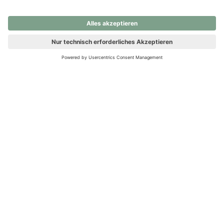
nochmals versuchen.
Ups! Da ist etwas schiefgelaufen. Bitte die Seite neu laden oder
nochmals versuchen.