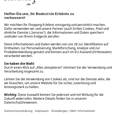
Ups! Da ist etwas schiefgelaufen. Bitte die Seite neu laden oder
nochmals versuchen.
Ups! Da ist etwas schiefgelaufen. Bitte die Seite neu laden oder