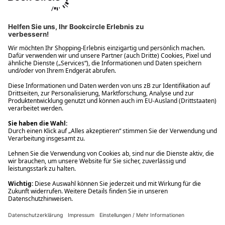
Ups! Da ist etwas schiefgelaufen. Bitte die Seite neu laden oder
nochmals versuchen.
Ups! Da ist etwas schiefgelaufen. Bitte die Seite neu laden oder