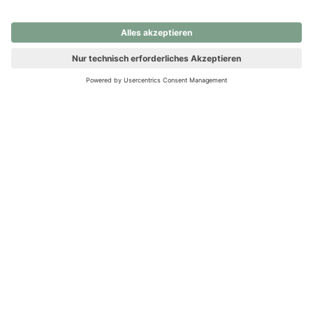
nochmals versuchen.
Ups! Da ist etwas schiefgelaufen. Bitte die Seite neu laden oder
nochmals versuchen.