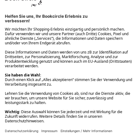
Ups! Da ist etwas schiefgelaufen. Bitte die Seite neu laden oder
nochmals versuchen.
Ups! Da ist etwas schiefgelaufen. Bitte die Seite neu laden oder