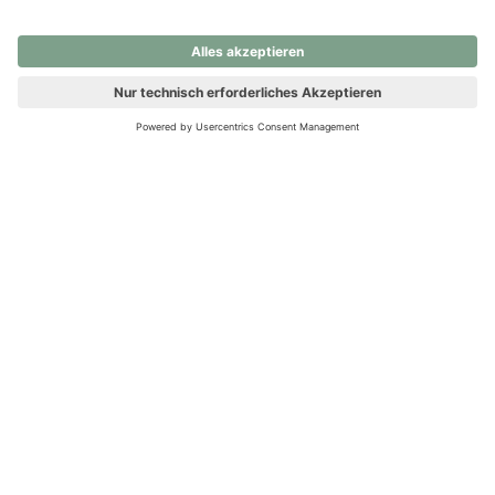
nochmals versuchen.
Ups! Da ist etwas schiefgelaufen. Bitte die Seite neu laden oder
nochmals versuchen.