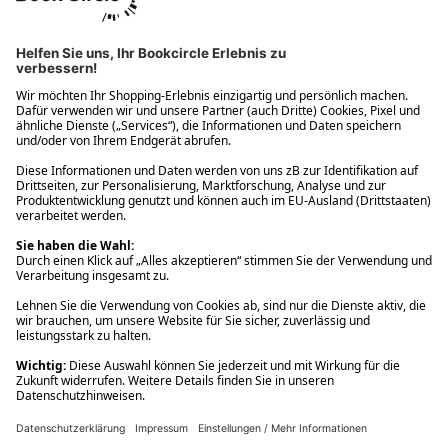
Ups! Da ist etwas schiefgelaufen. Bitte die Seite neu laden oder
nochmals versuchen.
Ups! Da ist etwas schiefgelaufen. Bitte die Seite neu laden oder