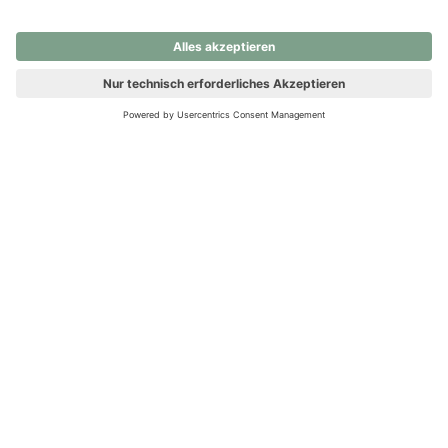
nochmals versuchen.
Ups! Da ist etwas schiefgelaufen. Bitte die Seite neu laden oder
nochmals versuchen.