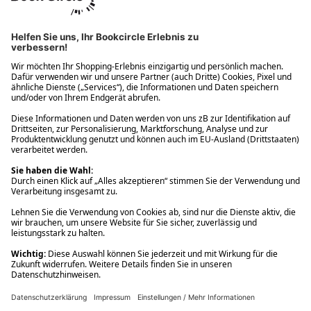
Ups! Da ist etwas schiefgelaufen. Bitte die Seite neu laden oder
nochmals versuchen.
Ups! Da ist etwas schiefgelaufen. Bitte die Seite neu laden oder