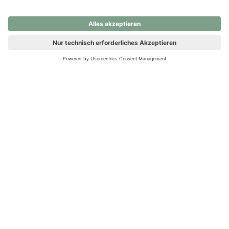
nochmals versuchen.
Ups! Da ist etwas schiefgelaufen. Bitte die Seite neu laden oder
nochmals versuchen.