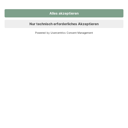
nochmals versuchen.
Ups! Da ist etwas schiefgelaufen. Bitte die Seite neu laden oder
nochmals versuchen.