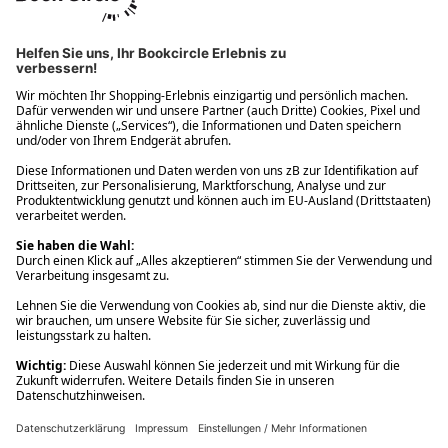
Ups! Da ist etwas schiefgelaufen. Bitte die Seite neu laden oder
nochmals versuchen.
Ups! Da ist etwas schiefgelaufen. Bitte die Seite neu laden oder