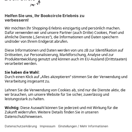
Ups! Da ist etwas schiefgelaufen. Bitte die Seite neu laden oder
nochmals versuchen.
Ups! Da ist etwas schiefgelaufen. Bitte die Seite neu laden oder