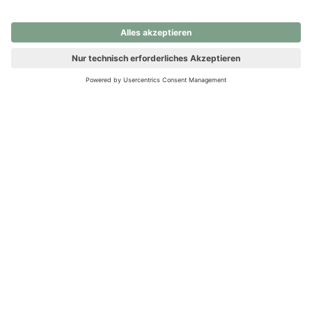
nochmals versuchen.
Ups! Da ist etwas schiefgelaufen. Bitte die Seite neu laden oder
nochmals versuchen.