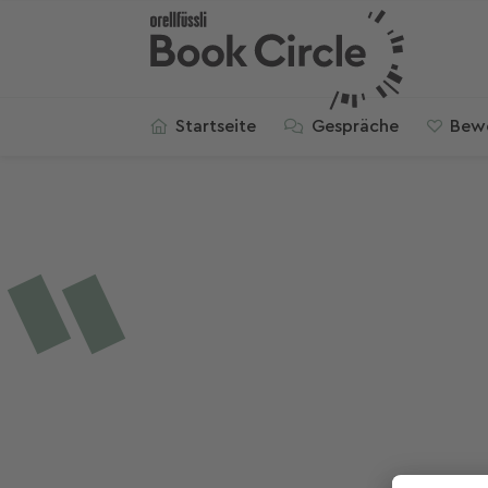
Startseite
Gespräche
Bew