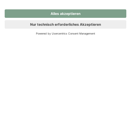
nochmals versuchen.
Ups! Da ist etwas schiefgelaufen. Bitte die Seite neu laden oder
nochmals versuchen.