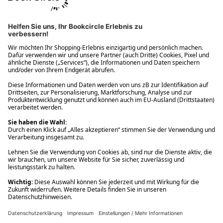
Ups! Da ist etwas schiefgelaufen. Bitte die Seite neu laden oder
nochmals versuchen.
Ups! Da ist etwas schiefgelaufen. Bitte die Seite neu laden oder