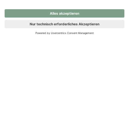
nochmals versuchen.
Ups! Da ist etwas schiefgelaufen. Bitte die Seite neu laden oder
nochmals versuchen.