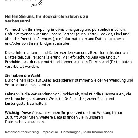
Ups! Da ist etwas schiefgelaufen. Bitte die Seite neu laden oder
nochmals versuchen.
Ups! Da ist etwas schiefgelaufen. Bitte die Seite neu laden oder