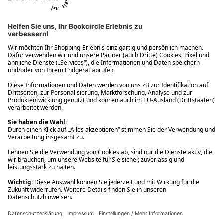
Ups! Da ist etwas schiefgelaufen. Bitte die Seite neu laden oder
nochmals versuchen.
Ups! Da ist etwas schiefgelaufen. Bitte die Seite neu laden oder