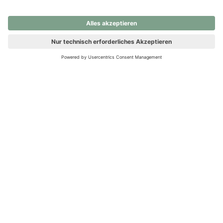
nochmals versuchen.
Ups! Da ist etwas schiefgelaufen. Bitte die Seite neu laden oder
nochmals versuchen.