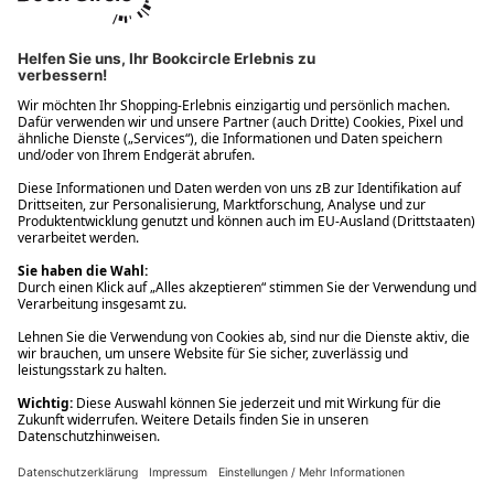
Ups! Da ist etwas schiefgelaufen. Bitte die Seite neu laden oder
nochmals versuchen.
Ups! Da ist etwas schiefgelaufen. Bitte die Seite neu laden oder