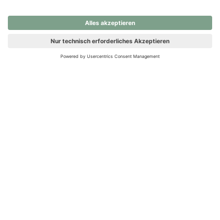
nochmals versuchen.
Ups! Da ist etwas schiefgelaufen. Bitte die Seite neu laden oder
nochmals versuchen.