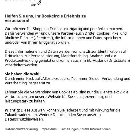
Ups! Da ist etwas schiefgelaufen. Bitte die Seite neu laden oder
nochmals versuchen.
Ups! Da ist etwas schiefgelaufen. Bitte die Seite neu laden oder