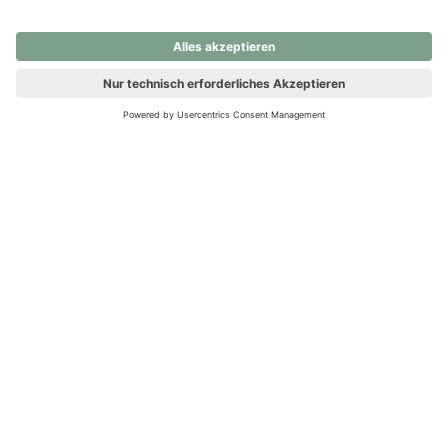
nochmals versuchen.
Ups! Da ist etwas schiefgelaufen. Bitte die Seite neu laden oder
nochmals versuchen.