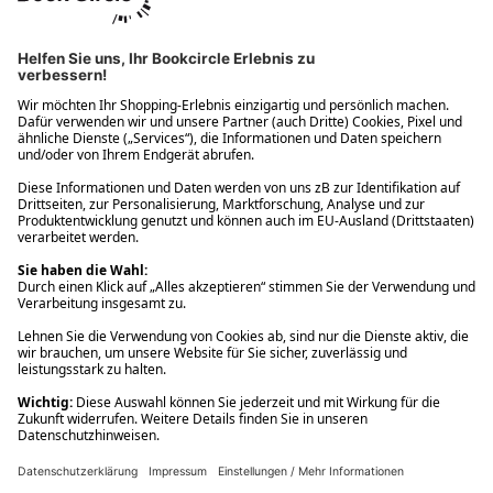
Ups! Da ist etwas schiefgelaufen. Bitte die Seite neu laden oder
nochmals versuchen.
Ups! Da ist etwas schiefgelaufen. Bitte die Seite neu laden oder