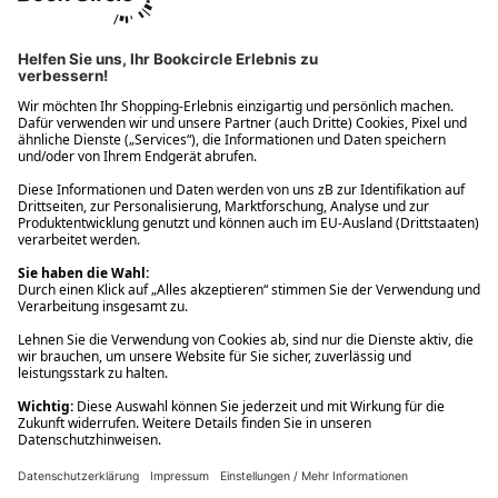
Ups! Da ist etwas schiefgelaufen. Bitte die Seite neu laden oder
nochmals versuchen.
Ups! Da ist etwas schiefgelaufen. Bitte die Seite neu laden oder