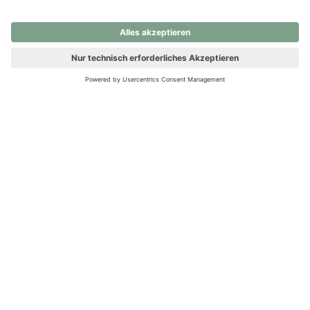
nochmals versuchen.
Ups! Da ist etwas schiefgelaufen. Bitte die Seite neu laden oder
nochmals versuchen.