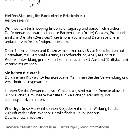
Ups! Da ist etwas schiefgelaufen. Bitte die Seite neu laden oder
nochmals versuchen.
Ups! Da ist etwas schiefgelaufen. Bitte die Seite neu laden oder