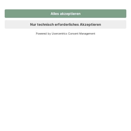
nochmals versuchen.
Ups! Da ist etwas schiefgelaufen. Bitte die Seite neu laden oder
nochmals versuchen.