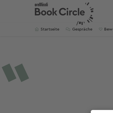
Startseite
Gespräche
Bew