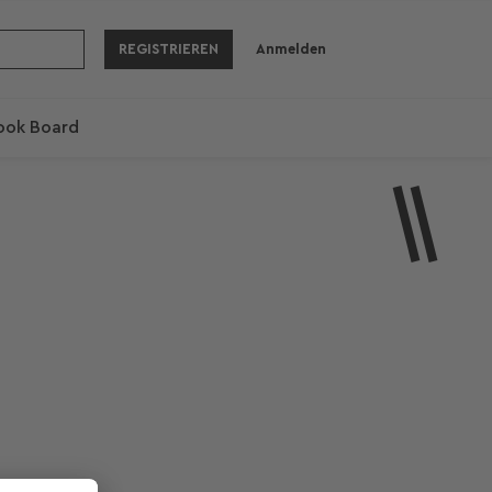
REGISTRIEREN
Anmelden
ook Board