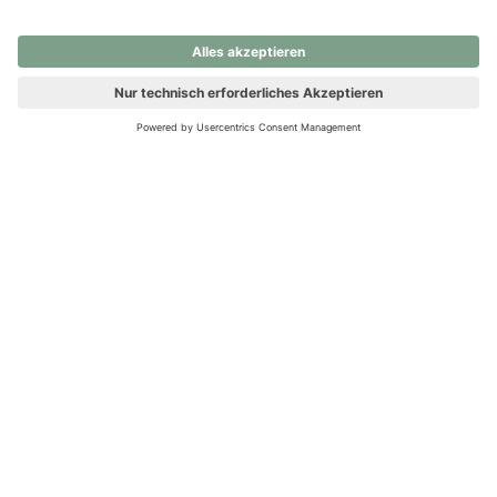
nochmals versuchen.
Ups! Da ist etwas schiefgelaufen. Bitte die Seite neu laden oder
nochmals versuchen.