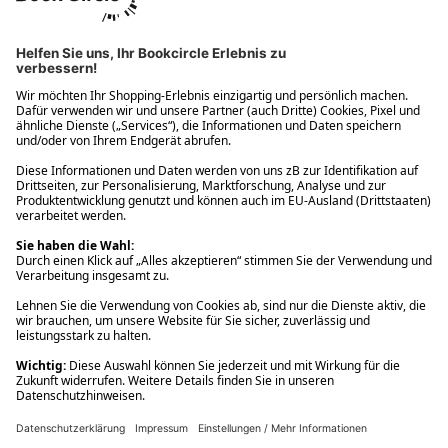
Ups! Da ist etwas schiefgelaufen. Bitte die Seite neu laden oder
nochmals versuchen.
Ups! Da ist etwas schiefgelaufen. Bitte die Seite neu laden oder