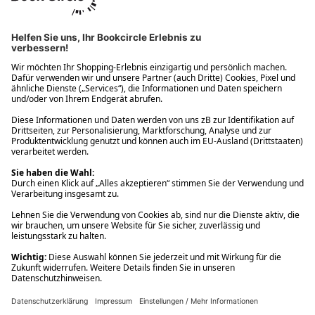
Ups! Da ist etwas schiefgelaufen. Bitte die Seite neu laden oder
nochmals versuchen.
Ups! Da ist etwas schiefgelaufen. Bitte die Seite neu laden oder