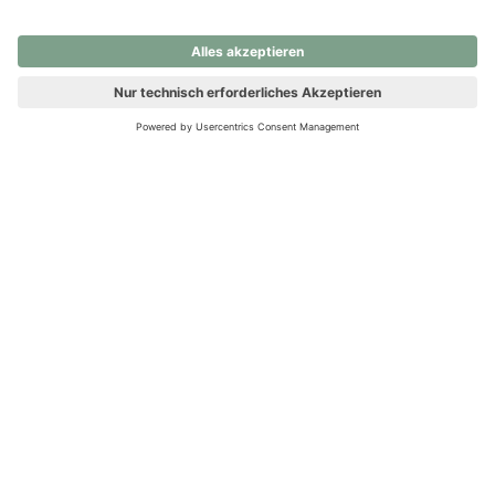
nochmals versuchen.
Ups! Da ist etwas schiefgelaufen. Bitte die Seite neu laden oder
nochmals versuchen.