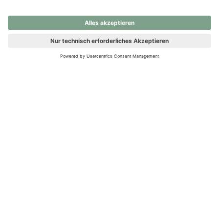
nochmals versuchen.
Ups! Da ist etwas schiefgelaufen. Bitte die Seite neu laden oder
nochmals versuchen.