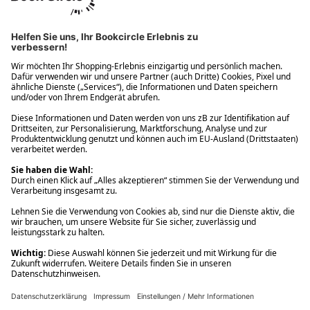
Ups! Da ist etwas schiefgelaufen. Bitte die Seite neu laden oder
nochmals versuchen.
Ups! Da ist etwas schiefgelaufen. Bitte die Seite neu laden oder