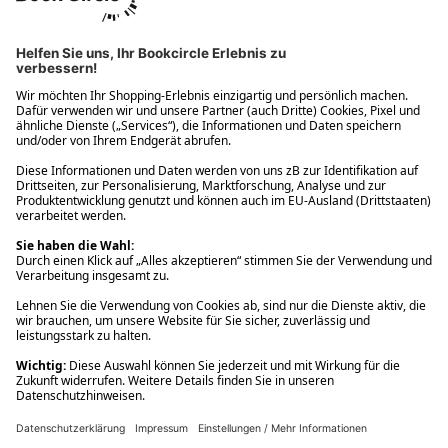
Ups! Da ist etwas schiefgelaufen. Bitte die Seite neu laden oder
nochmals versuchen.
Ups! Da ist etwas schiefgelaufen. Bitte die Seite neu laden oder