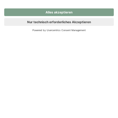
nochmals versuchen.
Ups! Da ist etwas schiefgelaufen. Bitte die Seite neu laden oder
nochmals versuchen.