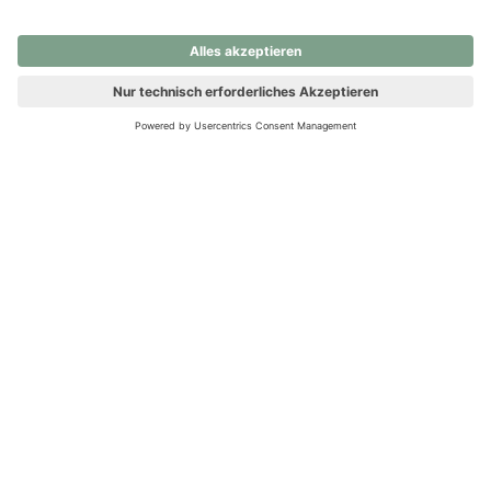
nochmals versuchen.
Ups! Da ist etwas schiefgelaufen. Bitte die Seite neu laden oder
nochmals versuchen.