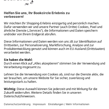
Ups! Da ist etwas schiefgelaufen. Bitte die Seite neu laden oder
nochmals versuchen.
Ups! Da ist etwas schiefgelaufen. Bitte die Seite neu laden oder