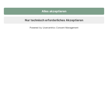
nochmals versuchen.
Ups! Da ist etwas schiefgelaufen. Bitte die Seite neu laden oder
nochmals versuchen.