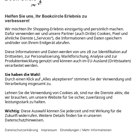
Ups! Da ist etwas schiefgelaufen. Bitte die Seite neu laden oder
nochmals versuchen.
Ups! Da ist etwas schiefgelaufen. Bitte die Seite neu laden oder