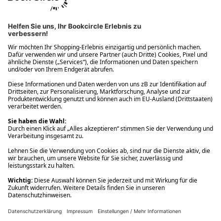
Ups! Da ist etwas schiefgelaufen. Bitte die Seite neu laden oder
nochmals versuchen.
Ups! Da ist etwas schiefgelaufen. Bitte die Seite neu laden oder