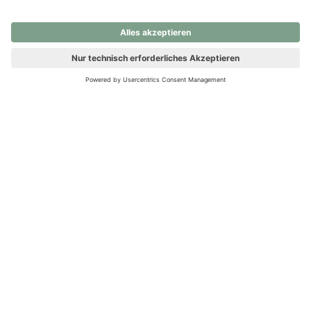
nochmals versuchen.
Ups! Da ist etwas schiefgelaufen. Bitte die Seite neu laden oder
nochmals versuchen.