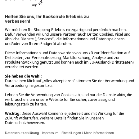
Ups! Da ist etwas schiefgelaufen. Bitte die Seite neu laden oder
nochmals versuchen.
Ups! Da ist etwas schiefgelaufen. Bitte die Seite neu laden oder