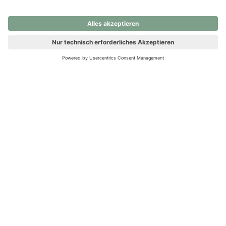
nochmals versuchen.
Ups! Da ist etwas schiefgelaufen. Bitte die Seite neu laden oder
nochmals versuchen.