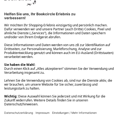
Ups! Da ist etwas schiefgelaufen. Bitte die Seite neu laden oder
nochmals versuchen.
Ups! Da ist etwas schiefgelaufen. Bitte die Seite neu laden oder