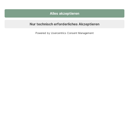
nochmals versuchen.
Ups! Da ist etwas schiefgelaufen. Bitte die Seite neu laden oder
nochmals versuchen.