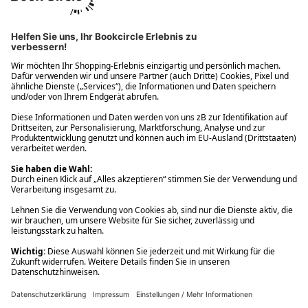
Ups! Da ist etwas schiefgelaufen. Bitte die Seite neu laden oder
nochmals versuchen.
Ups! Da ist etwas schiefgelaufen. Bitte die Seite neu laden oder