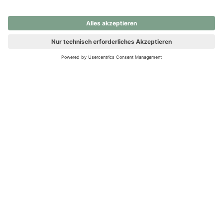
nochmals versuchen.
Ups! Da ist etwas schiefgelaufen. Bitte die Seite neu laden oder
nochmals versuchen.