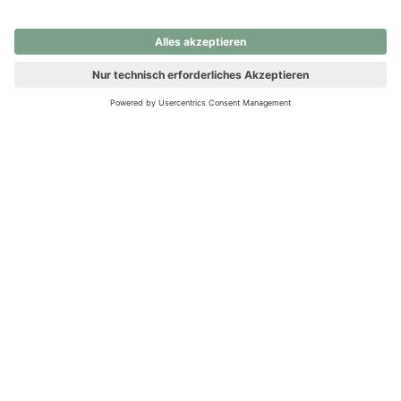
nochmals versuchen.
Ups! Da ist etwas schiefgelaufen. Bitte die Seite neu laden oder
nochmals versuchen.