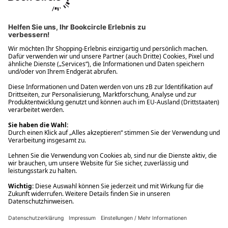
Ups! Da ist etwas schiefgelaufen. Bitte die Seite neu laden oder
nochmals versuchen.
Ups! Da ist etwas schiefgelaufen. Bitte die Seite neu laden oder