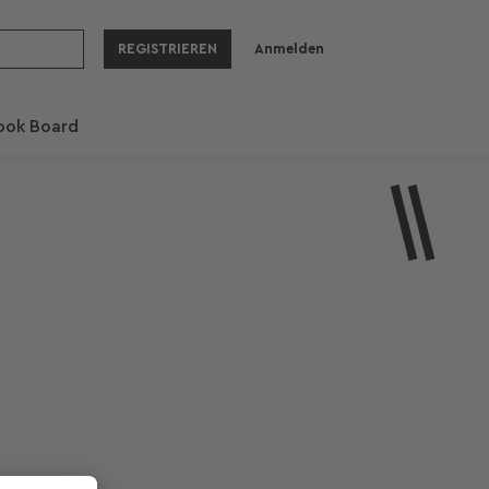
REGISTRIEREN
Anmelden
ook Board