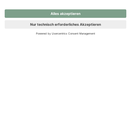
nochmals versuchen.
Ups! Da ist etwas schiefgelaufen. Bitte die Seite neu laden oder
nochmals versuchen.