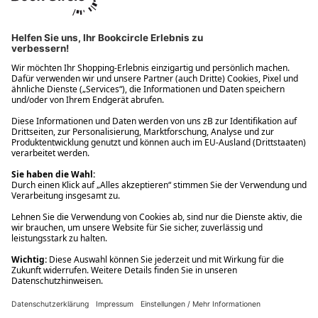
Ups! Da ist etwas schiefgelaufen. Bitte die Seite neu laden oder
nochmals versuchen.
Ups! Da ist etwas schiefgelaufen. Bitte die Seite neu laden oder