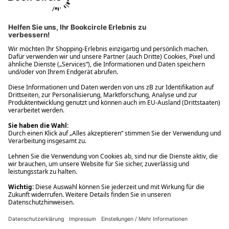
Ups! Da ist etwas schiefgelaufen. Bitte die Seite neu laden oder
nochmals versuchen.
Ups! Da ist etwas schiefgelaufen. Bitte die Seite neu laden oder