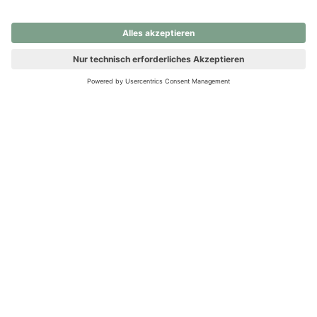
nochmals versuchen.
Ups! Da ist etwas schiefgelaufen. Bitte die Seite neu laden oder
nochmals versuchen.