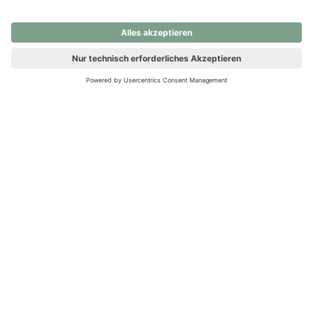
nochmals versuchen.
Ups! Da ist etwas schiefgelaufen. Bitte die Seite neu laden oder
nochmals versuchen.