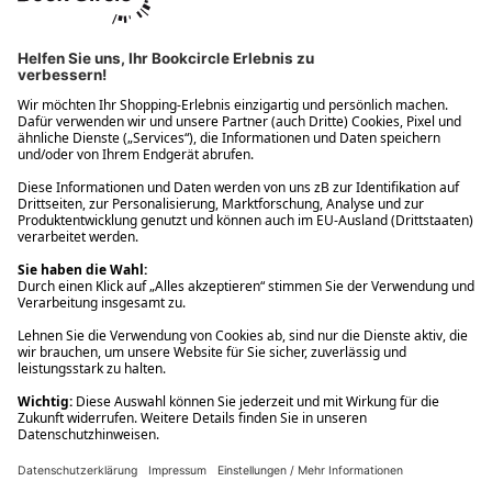
Ups! Da ist etwas schiefgelaufen. Bitte die Seite neu laden oder
nochmals versuchen.
Ups! Da ist etwas schiefgelaufen. Bitte die Seite neu laden oder