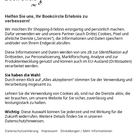
Ups! Da ist etwas schiefgelaufen. Bitte die Seite neu laden oder
nochmals versuchen.
Ups! Da ist etwas schiefgelaufen. Bitte die Seite neu laden oder