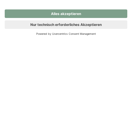
nochmals versuchen.
Ups! Da ist etwas schiefgelaufen. Bitte die Seite neu laden oder
nochmals versuchen.