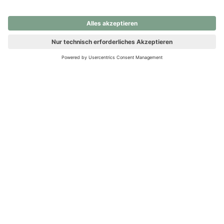
nochmals versuchen.
Ups! Da ist etwas schiefgelaufen. Bitte die Seite neu laden oder
nochmals versuchen.