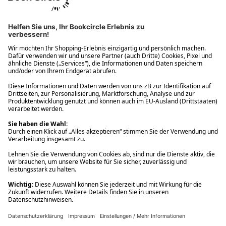
Ups! Da ist etwas schiefgelaufen. Bitte die Seite neu laden oder
nochmals versuchen.
Ups! Da ist etwas schiefgelaufen. Bitte die Seite neu laden oder