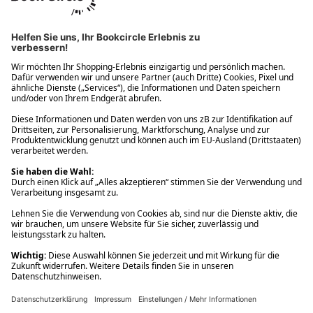
Ups! Da ist etwas schiefgelaufen. Bitte die Seite neu laden oder
nochmals versuchen.
Ups! Da ist etwas schiefgelaufen. Bitte die Seite neu laden oder