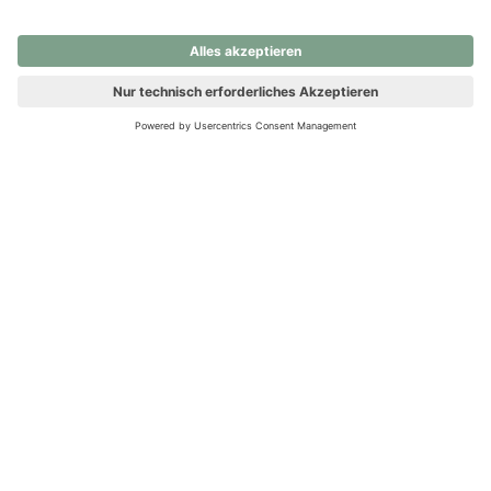
nochmals versuchen.
Ups! Da ist etwas schiefgelaufen. Bitte die Seite neu laden oder
nochmals versuchen.