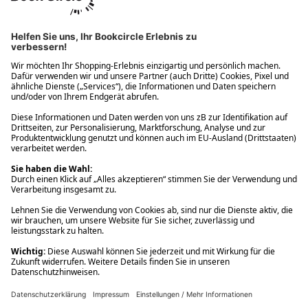
Ups! Da ist etwas schiefgelaufen. Bitte die Seite neu laden oder
nochmals versuchen.
Ups! Da ist etwas schiefgelaufen. Bitte die Seite neu laden oder