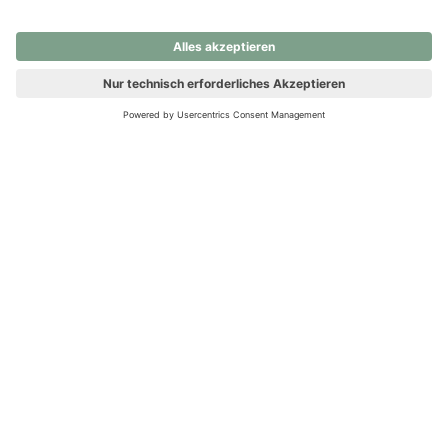
nochmals versuchen.
Ups! Da ist etwas schiefgelaufen. Bitte die Seite neu laden oder
nochmals versuchen.