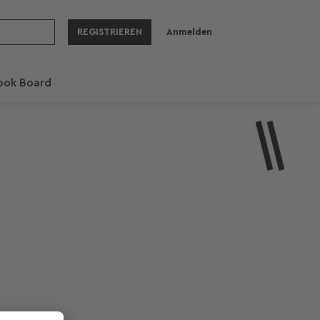
REGISTRIEREN
Anmelden
ook Board