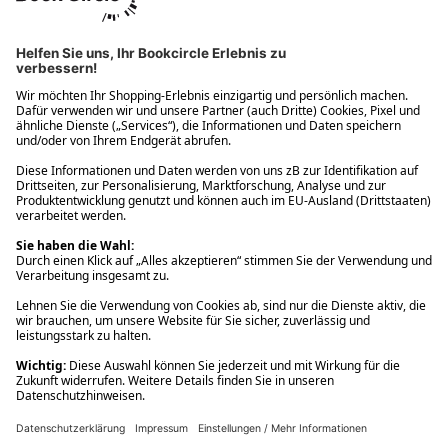
Ups! Da ist etwas schiefgelaufen. Bitte die Seite neu laden oder
nochmals versuchen.
Ups! Da ist etwas schiefgelaufen. Bitte die Seite neu laden oder