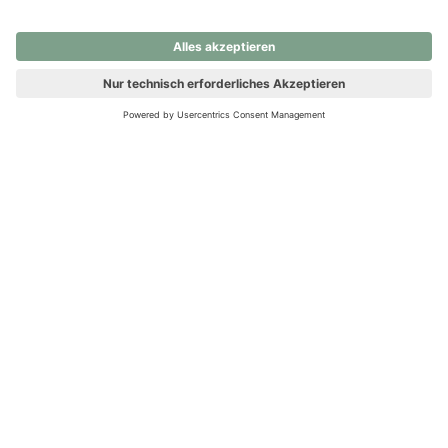
nochmals versuchen.
Ups! Da ist etwas schiefgelaufen. Bitte die Seite neu laden oder
nochmals versuchen.