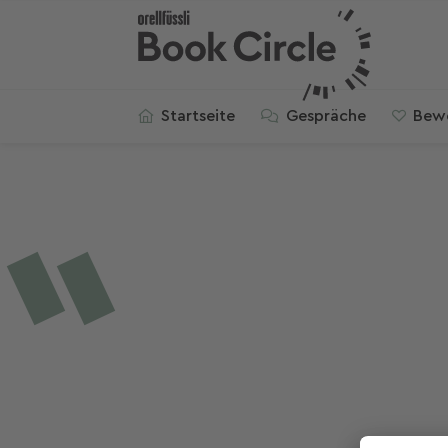
Startseite
Gespräche
Bew