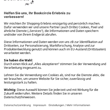
Ups! Da ist etwas schiefgelaufen. Bitte die Seite neu laden oder
nochmals versuchen.
Ups! Da ist etwas schiefgelaufen. Bitte die Seite neu laden oder