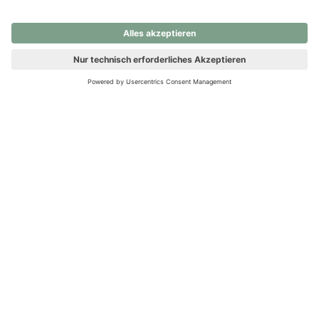
nochmals versuchen.
Ups! Da ist etwas schiefgelaufen. Bitte die Seite neu laden oder
nochmals versuchen.