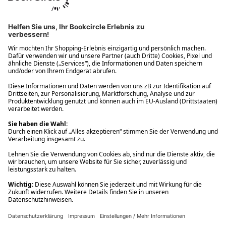
Ups! Da ist etwas schiefgelaufen. Bitte die Seite neu laden oder
nochmals versuchen.
Ups! Da ist etwas schiefgelaufen. Bitte die Seite neu laden oder