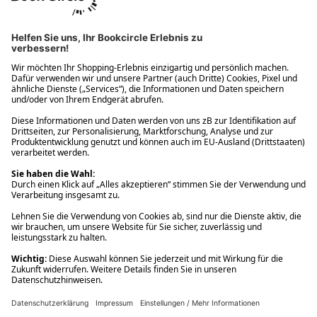
Ups! Da ist etwas schiefgelaufen. Bitte die Seite neu laden oder
nochmals versuchen.
Ups! Da ist etwas schiefgelaufen. Bitte die Seite neu laden oder