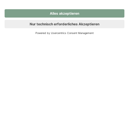
nochmals versuchen.
Ups! Da ist etwas schiefgelaufen. Bitte die Seite neu laden oder
nochmals versuchen.