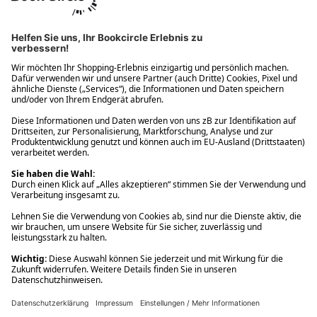
Ups! Da ist etwas schiefgelaufen. Bitte die Seite neu laden oder
nochmals versuchen.
Ups! Da ist etwas schiefgelaufen. Bitte die Seite neu laden oder