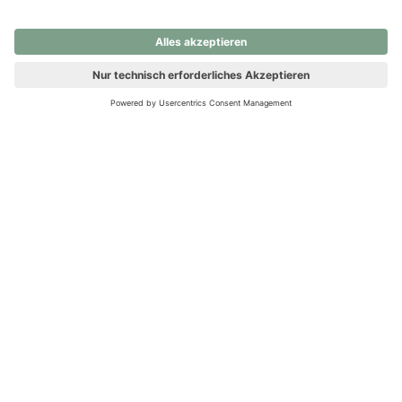
nochmals versuchen.
Ups! Da ist etwas schiefgelaufen. Bitte die Seite neu laden oder
nochmals versuchen.