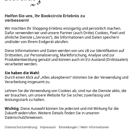
Ups! Da ist etwas schiefgelaufen. Bitte die Seite neu laden oder
nochmals versuchen.
Ups! Da ist etwas schiefgelaufen. Bitte die Seite neu laden oder