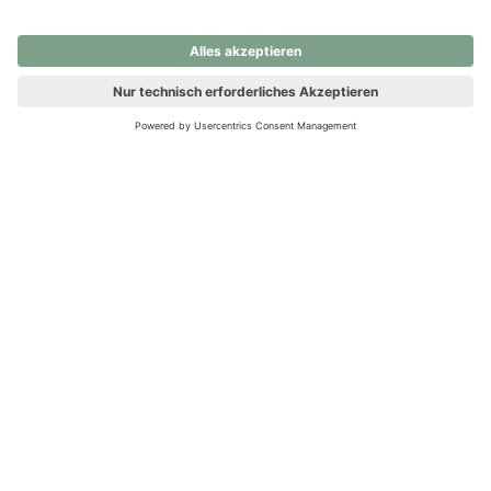
nochmals versuchen.
Ups! Da ist etwas schiefgelaufen. Bitte die Seite neu laden oder
nochmals versuchen.